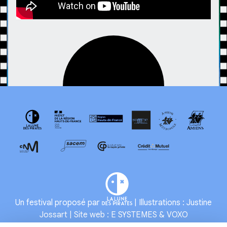
Un festival proposé par
| Illustrations : Justine
Jossart | Site web :
E SYSTEMES
&
VOXO